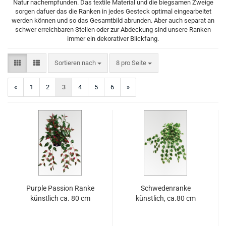
Natur nachempfunden. Das textile Material und die biegsamen Zweige
sorgen dafuer das die Ranken in jedes Gesteck optimal eingearbeitet
werden können und so das Gesamtbild abrunden. Aber auch separat an
schwer erreichbaren Stellen oder zur Abdeckung sind unsere Ranken
immer ein dekorativer Blickfang.
Sortieren nach
pro Seite
Sortieren nach
8 pro Seite
«
1
2
3
4
5
6
»
Purple Passion Ranke
Schwedenranke
künstlich ca. 80 cm
künstlich, ca.80 cm