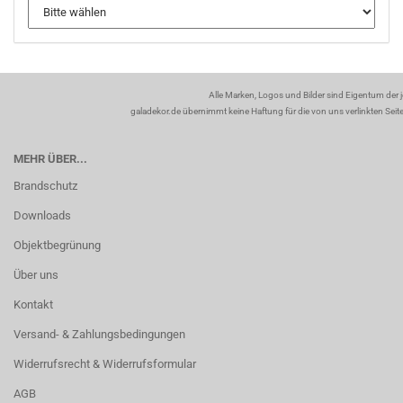
Alle Marken, Logos und Bilder sind Eigentum der 
galadekor.de übernimmt keine Haftung für die von uns verlinkten Seiten
MEHR ÜBER...
Brandschutz
Downloads
Objektbegrünung
Über uns
Kontakt
Versand- & Zahlungsbedingungen
Widerrufsrecht & Widerrufsformular
AGB