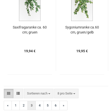
Saxifragaranke ca. 60
Sygoniumranke ca.60
cm; gruen
cm, gruen/gelb
19,94 €
19,95 €
Sortieren nach
pro Seite
Sortieren nach
8 pro Seite
«
1
2
3
4
5
6
»