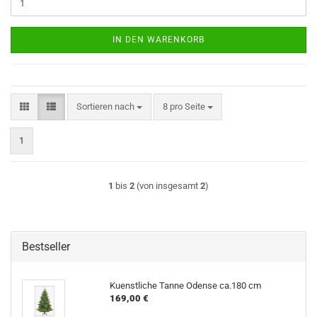
IN DEN WARENKORB
Sortieren nach
pro Seite
Sortieren nach
8 pro Seite
1
1
bis
2
(von insgesamt
2
)
Bestseller
Kuenstliche Tanne Odense ca.180 cm
169,00 €