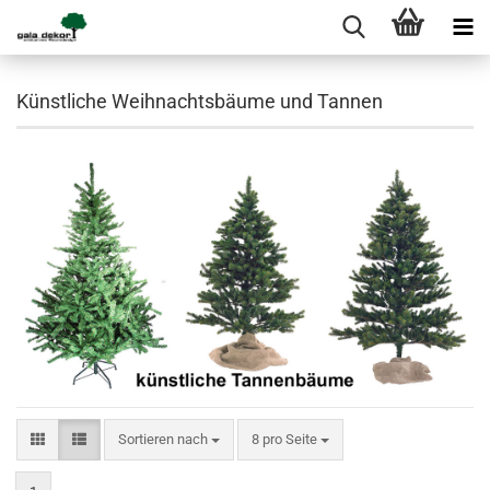
Künstliche Weihnachtsbäume und Tannen
Sortieren nach
pro Seite
Sortieren nach
8 pro Seite