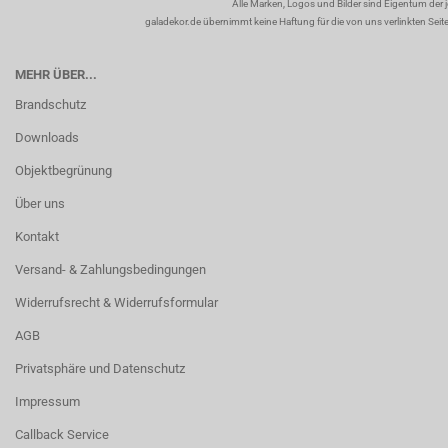
Alle Marken, Logos und Bilder sind Eigentum der 
galadekor.de übernimmt keine Haftung für die von uns verlinkten Seiten
MEHR ÜBER...
Brandschutz
Downloads
Objektbegrünung
Über uns
Kontakt
Versand- & Zahlungsbedingungen
Widerrufsrecht & Widerrufsformular
AGB
Privatsphäre und Datenschutz
Impressum
Callback Service