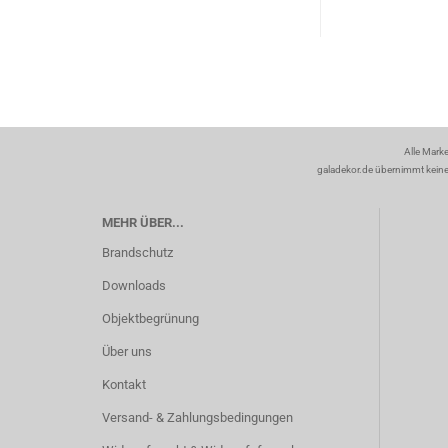
Alle Mark
galadekor.de übernimmt keine H
MEHR ÜBER...
Brandschutz
Downloads
Objektbegrünung
Über uns
Kontakt
Versand- & Zahlungsbedingungen