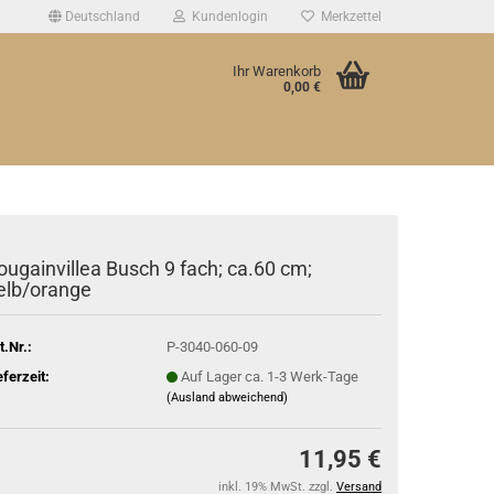
Deutschland
Kundenlogin
Merkzettel
Ihr Warenkorb
0,00 €
ougainvillea Busch 9 fach; ca.60 cm;
elb/orange
t.Nr.:
P-3040-060-09
eferzeit:
Auf Lager ca. 1-3 Werk-Tage
(Ausland abweichend)
11,95 €
inkl. 19% MwSt. zzgl.
Versand