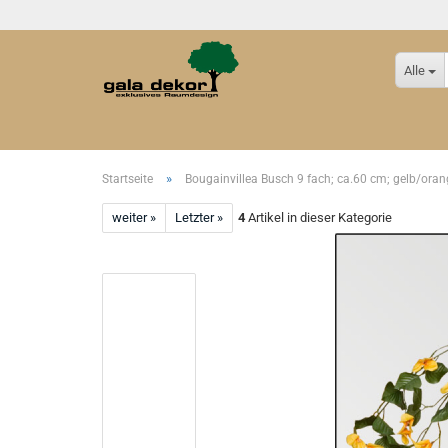
Alle
»
Startseite
Bougainvillea Busch 9 fach; ca.60 cm; gelb/oran
weiter »
Letzter »
4
Artikel in dieser Kategorie