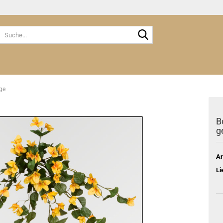
Suche...
ge
B
g
Ar
Li