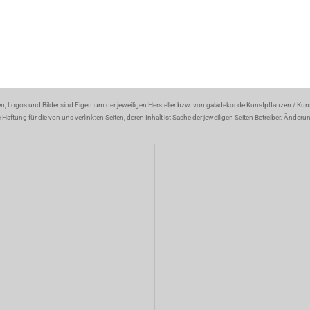
en, Logos und Bilder sind Eigentum der jeweiligen Hersteller bzw. von galadekor.de Kunstpflanzen / Ku
aftung für die von uns verlinkten Seiten, deren Inhalt ist Sache der jeweiligen Seiten Betreiber. Änder