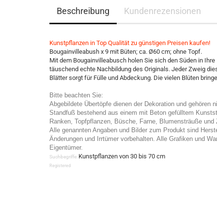
Beschreibung
Kundenrezensionen
Kunstpflanzen in Top Qualität zu günstigen Preisen kaufen!
Bougainvilleabush x 9 mit Büten; ca. Ø60 cm; ohne Topf.
Mit dem Bougainvilleabusch holen Sie sich den Süden in Ihre
täuschend echte Nachbildung des Originals. Jeder Zweig diese
Blätter sorgt für Fülle und Abdeckung. Die vielen Blüten brin
Bitte beachten Sie:
Abgebildete Übertöpfe dienen der Dekoration und gehören 
Standfuß bestehend aus einem mit Beton gefülltem Kunststof
Ranken, Topfpflanzen, Büsche, Farne, Blumensträuße und Z
Alle genannten Angaben und Bilder zum Produkt sind Herst
Änderungen und Irrtümer vorbehalten. Alle Grafiken und War
Eigentümer.
Kunstpflanzen von 30 bis 70 cm
Suchbegriffe:
Registered