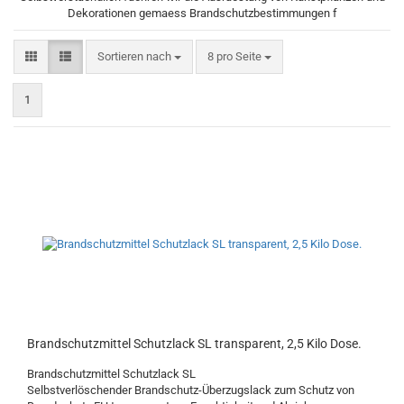
Dekorationen gemaess Brandschutzbestimmungen f
Sortieren nach
pro Seite
Sortieren nach
8 pro Seite
1
Brandschutzmittel Schutzlack SL transparent, 2,5 Kilo Dose.
Brandschutzmittel Schutzlack SL
Selbstverlöschender Brandschutz-Überzugslack zum Schutz von