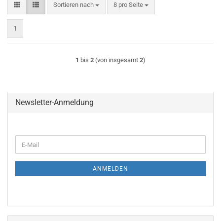
Sortieren nach
pro Seite
Sortieren nach
8 pro Seite
1
1
bis
2
(von insgesamt
2
)
Newsletter-Anmeldung
WEITER
E-
ZUR
Mail
NEWSLETTER-
ANMELDUNG
ANMELDEN