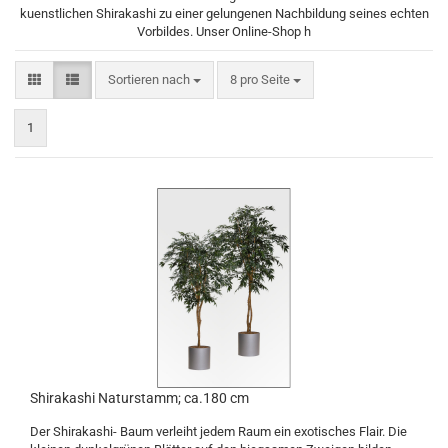
kuenstlichen Shirakashi zu einer gelungenen Nachbildung seines echten
Vorbildes. Unser Online-Shop h
Sortieren nach
pro Seite
Sortieren nach
8 pro Seite
1
Shirakashi Naturstamm; ca.180 cm
Der Shirakashi- Baum verleiht jedem Raum ein exotisches Flair. Die