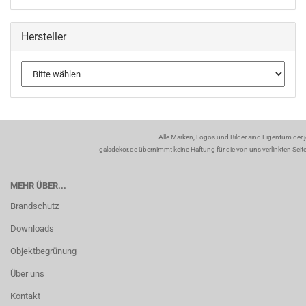
Hersteller
Alle Marken, Logos und Bilder sind Eigentum der 
galadekor.de übernimmt keine Haftung für die von uns verlinkten Seiten
MEHR ÜBER...
Brandschutz
Downloads
Objektbegrünung
Über uns
Kontakt