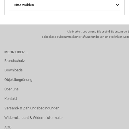
Alle Marken, Logos und Bilder sind Eigentum der 
galadekor.de übernimmt keine Haftung für die von uns verlinkten Seiten
MEHR ÜBER...
Brandschutz
Downloads
Objektbegrünung
Über uns
Kontakt
Versand- & Zahlungsbedingungen
Widerrufsrecht & Widerrufsformular
AGB