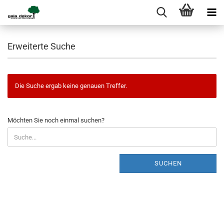
Erweiterte Suche
Die Suche ergab keine genauen Treffer.
MÖCHTEN
Möchten Sie noch einmal suchen?
SIE
NOCH
EINMAL
SUCHEN?
SUCHEN