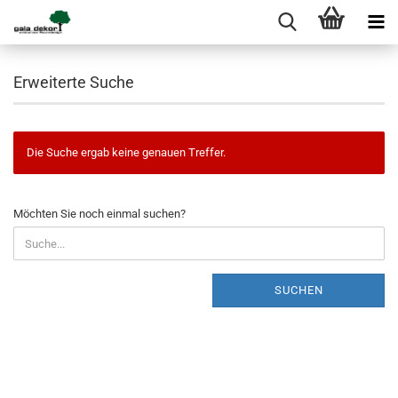
Erweiterte Suche
Die Suche ergab keine genauen Treffer.
MÖCHTEN
Möchten Sie noch einmal suchen?
SIE
NOCH
EINMAL
SUCHEN?
SUCHEN