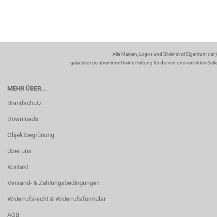
Alle Marken, Logos und Bilder sind Eigentum der 
galadekor.de übernimmt keine Haftung für die von uns verlinkten Seiten
MEHR ÜBER...
Brandschutz
Downloads
Objektbegrünung
Über uns
Kontakt
Versand- & Zahlungsbedingungen
Widerrufsrecht & Widerrufsformular
AGB