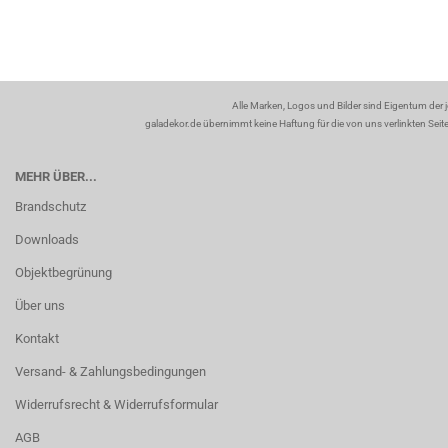
Alle Marken, Logos und Bilder sind Eigentum der 
galadekor.de übernimmt keine Haftung für die von uns verlinkten Seiten
MEHR ÜBER...
Brandschutz
Downloads
Objektbegrünung
Über uns
Kontakt
Versand- & Zahlungsbedingungen
Widerrufsrecht & Widerrufsformular
AGB