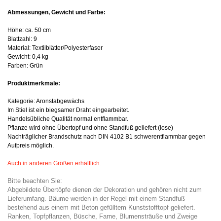
Abmessungen, Gewicht und Farbe:
Höhe: ca. 50 cm
Blattzahl: 9
Material: Textilblätter/Polyesterfaser
Gewicht: 0,4 kg
Farben: Grün
Produktmerkmale:
Kategorie: Aronstabgewächs
Im Stiel ist ein biegsamer Draht eingearbeitet.
Handelsübliche Qualität normal entflammbar.
Pflanze wird ohne Übertopf und ohne Standfuß geliefert (lose)
Nachträglicher Brandschutz nach DIN 4102 B1 schwerentflammbar gegen
Aufpreis möglich.
Auch in anderen Größen erhältlich.
Bitte beachten Sie:
Abgebildete Übertöpfe dienen der Dekoration und gehören nicht zum
Lieferumfang. Bäume werden in der Regel mit einem Standfuß
bestehend aus einem mit Beton gefülltem Kunststofftopf geliefert.
Ranken, Topfpflanzen, Büsche, Farne, Blumensträuße und Zweige