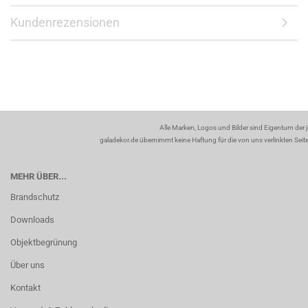
Kundenrezensionen
Alle Marken, Logos und Bilder sind Eigentum der 
galadekor.de übernimmt keine Haftung für die von uns verlinkten Seiten
MEHR ÜBER...
Brandschutz
Downloads
Objektbegrünung
Über uns
Kontakt