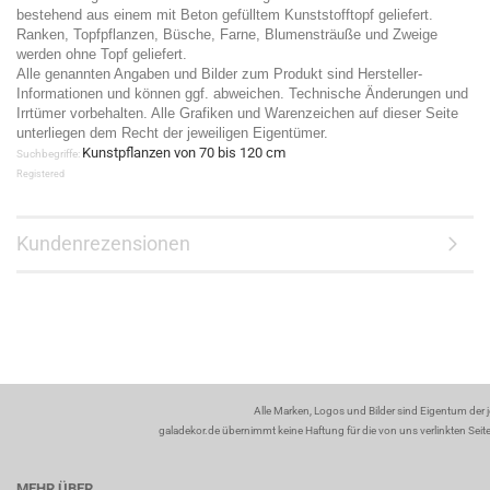
bestehend aus einem mit Beton gefülltem Kunststofftopf geliefert.
Ranken, Topfpflanzen, Büsche, Farne, Blumensträuße und Zweige
werden ohne Topf geliefert.
Alle genannten Angaben und Bilder zum Produkt sind Hersteller-
Informationen und können ggf. abweichen. Technische Änderungen und
Irrtümer vorbehalten. Alle Grafiken und Warenzeichen auf dieser Seite
unterliegen dem Recht der jeweiligen Eigentümer.
Kunstpflanzen von 70 bis 120 cm
Suchbegriffe:
Registered
Kundenrezensionen
Alle Marken, Logos und Bilder sind Eigentum der 
galadekor.de übernimmt keine Haftung für die von uns verlinkten Seiten
MEHR ÜBER...