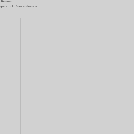
nstblumen.
ungen und Irrtümer vorbehalten.