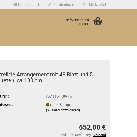
Deutschland
Kundenlogin
Merkzettel
Ihr Warenkorb
0,00 €
trelicie Arrangement mit 43 Blatt und 5
lueten; ca.130 cm.
t.Nr.:
A-7110-130-75
eferzeit:
ca. 6-8 Tage
(Ausland abweichend)
652,00 €
inkl. 19% MwSt. zzgl.
Versand