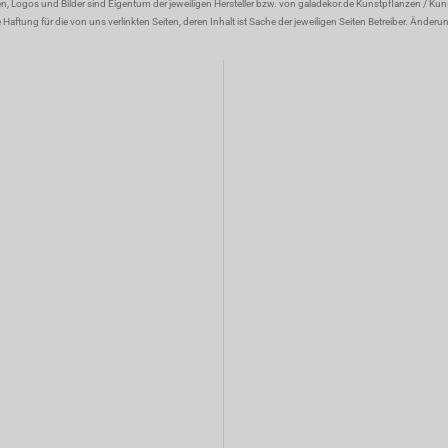
en, Logos und Bilder sind Eigentum der jeweiligen Hersteller bzw. von galadekor.de Kunstpflanzen / Ku
aftung für die von uns verlinkten Seiten, deren Inhalt ist Sache der jeweiligen Seiten Betreiber. Änder