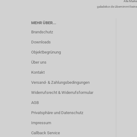
Alle Mark
galadekor.de übernimmt keine H
MEHR ÜBER...
Brandschutz
Downloads
Objektbegrünung
Über uns
Kontakt
Versand- & Zahlungsbedingungen
Widerrufsrecht & Widerrufsformular
AGB
Privatsphäre und Datenschutz
Impressum
Callback Service