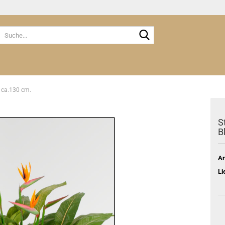
Suche...
; ca.130 cm.
S
B
Ar
Li