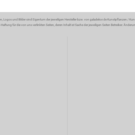
en, Logos und Bilder sind Eigentum der jeweiligen Hersteller bzw. von galadekor.de Kunstpflanzen / Ku
aftung für die von uns verlinkten Seiten, deren Inhalt ist Sache der jeweiligen Seiten Betreiber. Änder