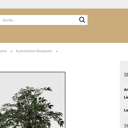
Suche...
»
»
äume
Kuenstlicher Shirakashi
S
Ar
Li
La
St