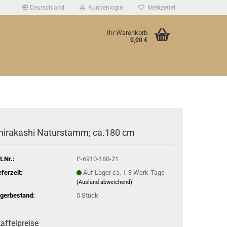
Deutschland
Kundenlogin
Merkzettel
Ihr Warenkorb
0,00 €
hirakashi Naturstamm; ca.180 cm
t.Nr.:
P-6910-180-21
eferzeit:
Auf Lager ca. 1-3 Werk-Tage
(Ausland abweichend)
gerbestand:
5
Stück
affelpreise