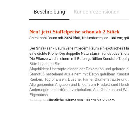
Beschreibung
Kundenrezensionen
Neu! jetzt Staffelpreise schon ab 2 Stück
Shirakashi Baum mit 2324 Blatt, Naturstamm; ca. 180 cm; grü
Der Shirakashi- Baum verleiht jedem Raum ein exotisches Fla
eine dichte Krone. Der doppelte Naturstamm rundet das Bild a
Die Pflanze wird in einem mit Beton gefüllten Kunststofftopf g
Bitte beachten Sie:
Abgebildete Übertöpfe dienen der Dekoration und gehören 
Standfuß bestehend aus einem mit Beton gefülltem Kunststof
Ranken, Topfpflanzen, Büsche, Farne, Blumensträuße und Z
Alle genannten Angaben und Bilder zum Produkt sind Herst
Änderungen und Irrtümer vorbehalten. Alle Grafiken und War
Eigentümer.
Künstliche Bäume von 180 cm bis 250 cm
Suchbegriffe: