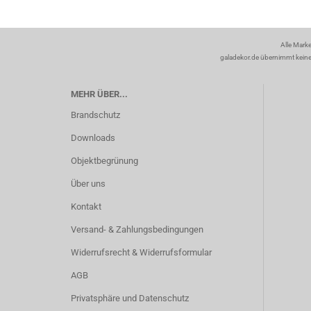
Alle Mark
galadekor.de übernimmt keine H
MEHR ÜBER...
Brandschutz
Downloads
Objektbegrünung
Über uns
Kontakt
Versand- & Zahlungsbedingungen
Widerrufsrecht & Widerrufsformular
AGB
Privatsphäre und Datenschutz