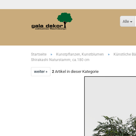
Alle
»
»
Startseite
Kunstpflanzen, Kunstblumen
Künstliche B
Shirakashi Naturstamm; ca.180 cm
weiter »
2
Artikel in dieser Kategorie