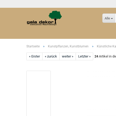
Alle
»
»
Startseite
Kunstpflanzen, Kunstblumen
Künstliche K
« Erster
« zurück
weiter »
Letzter »
24
Artikel in d