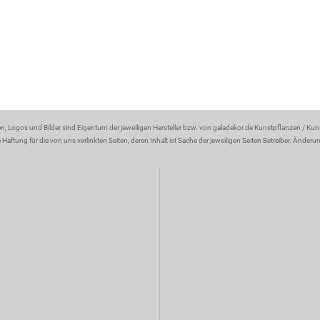
en, Logos und Bilder sind Eigentum der jeweiligen Hersteller bzw. von galadekor.de Kunstpflanzen / Ku
aftung für die von uns verlinkten Seiten, deren Inhalt ist Sache der jeweiligen Seiten Betreiber. Änder