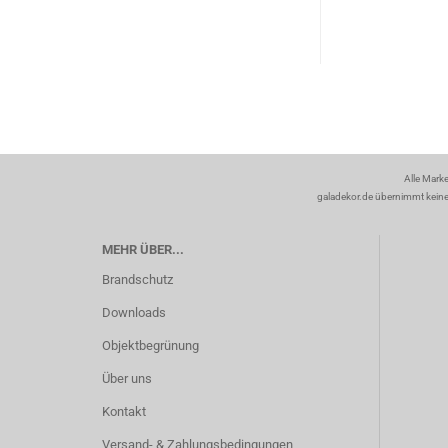
Alle Mark
galadekor.de übernimmt keine H
MEHR ÜBER...
Brandschutz
Downloads
Objektbegrünung
Über uns
Kontakt
Versand- & Zahlungsbedingungen