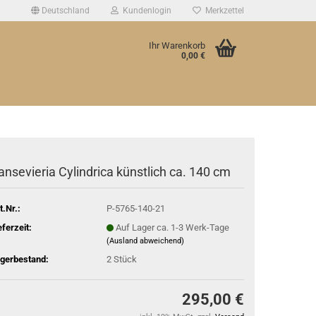
Deutschland
Kundenlogin
Merkzettel
Ihr Warenkorb
0,00 €
ansevieria Cylindrica künstlich ca. 140 cm
t.Nr.:
P-5765-140-21
eferzeit:
Auf Lager ca. 1-3 Werk-Tage
(Ausland abweichend)
gerbestand:
2
Stück
295,00 €