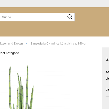
Suche...
»
akteen und Exoten
Sansevieria Cylindrica künstlich ca. 140 cm
ieser Kategorie
S
Ar
Li
La