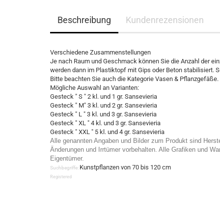
Beschreibung
Kundenrezensionen
Verschiedene Zusammenstellungen
Je nach Raum und Geschmack können Sie die Anzahl der einze
werden dann im Plastiktopf mit Gips oder Beton stabilisiert. So
Bitte beachten Sie auch die Kategorie Vasen & Pflanzgefäße.
Mögliche Auswahl an Varianten:
Gesteck " S " 2 kl. und 1 gr. Sansevieria
Gesteck " M" 3 kl. und 2 gr. Sansevieria
Gesteck " L " 3 kl. und 3 gr. Sansevieria
Gesteck " XL " 4 kl. und 3 gr. Sansevieria
Gesteck " XXL " 5 kl. und 4 gr. Sansevieria
Alle genannten Angaben und Bilder zum Produkt sind Herst
Änderungen und Irrtümer vorbehalten. Alle Grafiken und War
Eigentümer.
Kunstpflanzen von 70 bis 120 cm
Suchbegriffe:
Registered