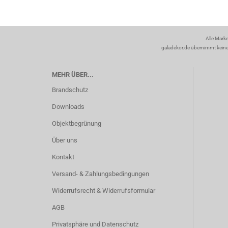
Alle Mark
galadekor.de übernimmt keine H
MEHR ÜBER...
Brandschutz
Downloads
Objektbegrünung
Über uns
Kontakt
Versand- & Zahlungsbedingungen
Widerrufsrecht & Widerrufsformular
AGB
Privatsphäre und Datenschutz