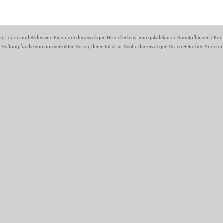
en, Logos und Bilder sind Eigentum der jeweiligen Hersteller bzw. von galadekor.de Kunstpflanzen / Ku
aftung für die von uns verlinkten Seiten, deren Inhalt ist Sache der jeweiligen Seiten Betreiber. Änder