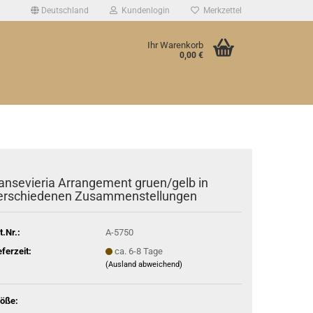
Deutschland
Kundenlogin
Merkzettel
Ihr Warenkorb
0,00 €
ansevieria Arrangement gruen/gelb in
erschiedenen Zusammenstellungen
t.Nr.:
A-5750
eferzeit:
ca. 6-8 Tage
(Ausland abweichend)
öße: