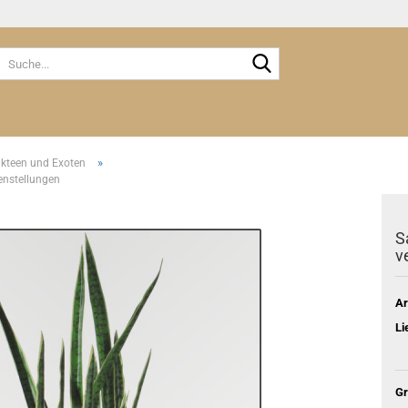
Suche...
»
akteen und Exoten
enstellungen
S
v
Ar
Li
Gr