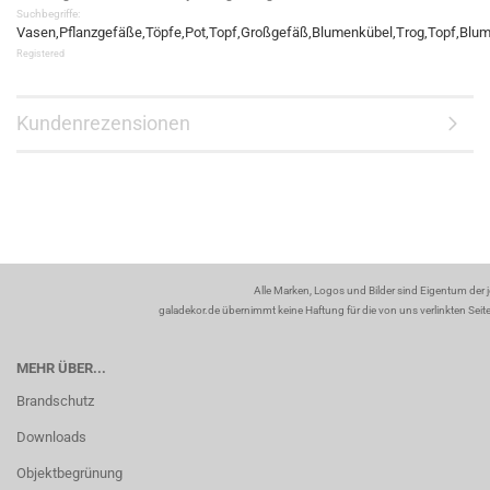
Suchbegriffe:
Vasen,Pflanzgefäße,Töpfe,Pot,Topf,Großgefäß,Blumenkübel,Trog,Topf,Blumen
Registered
Kundenrezensionen
Alle Marken, Logos und Bilder sind Eigentum der 
galadekor.de übernimmt keine Haftung für die von uns verlinkten Seiten
MEHR ÜBER...
Brandschutz
Downloads
Objektbegrünung