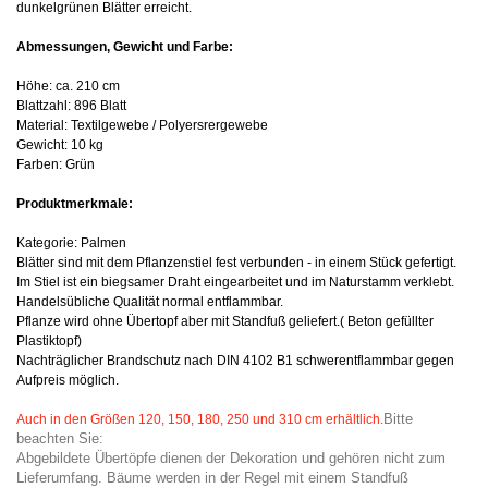
dunkelgrünen Blätter erreicht.
Abmessungen, Gewicht und Farbe:
Höhe: ca. 210 cm
Blattzahl: 896 Blatt
Material: Textilgewebe / Polyersrergewebe
Gewicht: 10 kg
Farben: Grün
Produktmerkmale:
Kategorie: Palmen
Blätter sind mit dem Pflanzenstiel fest verbunden - in einem Stück gefertigt.
Im Stiel ist ein biegsamer Draht eingearbeitet und im Naturstamm verklebt.
Handelsübliche Qualität normal entflammbar.
Pflanze wird ohne Übertopf aber mit Standfuß geliefert.( Beton gefüllter
Plastiktopf)
Nachträglicher Brandschutz nach DIN 4102 B1 schwerentflammbar gegen
Aufpreis möglich.
Bitte
Auch in den Größen 120, 150, 180, 250 und 310 cm erhältlich.
beachten Sie:
Abgebildete Übertöpfe dienen der Dekoration und gehören nicht zum
Lieferumfang. Bäume werden in der Regel mit einem Standfuß