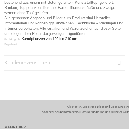
bestehend aus einem mit Beton gefülltem Kunststofftopf geliefert.
Ranken, Topfpflanzen, Büsche, Farne, Blumensträuße und Zweige
werden ohne Topf geliefert.
Alle genannten Angaben und Bilder zum Produkt sind Hersteller-
Informationen und können ggf. abweichen. Technische Änderungen und
Irrtümer vorbehalten. Alle Grafiken und Warenzeichen auf dieser Seite
unterliegen dem Recht der jeweiligen Eigentümer.
Kunstpflanzen von 120 bis 210 cm
Suchbegriffe:
Registered
Kundenrezensionen
Alle Marken, Logos und Bilder sind Eigentum der 
galadekor.de übernimmt keine Haftung für die von uns verlinkten Seiten
MEHR ÜBER...