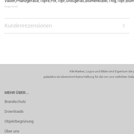
Vasen,Pflanzgefäße,Töpfe,Pot,Topf,Großgefäß,Blumenkübel,Trog,Topf,Blumen
Registered
Kundenrezensionen
Alle Marken, Logos und Bilder sind Eigentum der 
galadekor.de übernimmt keine Haftung für die von uns verlinkten Seiten
MEHR ÜBER...
Brandschutz
Downloads
Objektbegrünung
Über uns