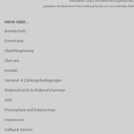
Alle Marken, Logos und Bilder sind Eigentum der 
galadekor.de übernimmt keine Haftung für die von uns verlinkten Seiten
MEHR ÜBER...
Brandschutz
Downloads
Objektbegrünung
Über uns
Kontakt
Versand- & Zahlungsbedingungen
Widerrufsrecht & Widerrufsformular
AGB
Privatsphäre und Datenschutz
Impressum
Callback Service