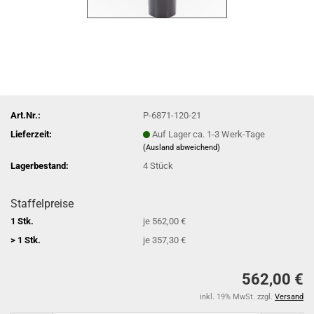
Art.Nr.:
P-6871-120-21
Lieferzeit:
Auf Lager ca. 1-3 Werk-Tage
(Ausland abweichend)
Lagerbestand:
4
Stück
Staffelpreise
1 Stk.
je 562,00 €
> 1 Stk.
je 357,30 €
562,00 €
inkl. 19% MwSt. zzgl.
Versand