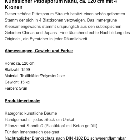
Künstlicher Pittosporum Nanu, ca. 120 cm mit 4
Kronen
Dieser schöne Pittosporum Strauch besitzt einen schön geformten
Stamm der sich in 4 Blattkronen verzweigen. Das immergrüne
Klebsamengewächs stammt ursprünglich aus den subtropischen
Gebieten Chinas und Japans. Eine täuschend echte Nachbildung des
Originals, ein Eycatcher in jeder Räumlichkeit.
Abmessungen, Gewicht und Farbe:
Höhe: ca. 120 cm
Blattzahl: 1599
Material: Textilblätter/Polyesterfaser
Gewicht: 15 kg
Farben: Grün
Produktmerkmale:
Kategorie: künstliche Bäume
Handgemacht - jedes Stück ein Unikat.
Pflanze mit Standfuß (Plastiktopf mit Beton gefüllt)
Für den Innenbereich geeignet.
Nachträglicher Brandschutz nach DIN 4102 B1 schwerentflammbar