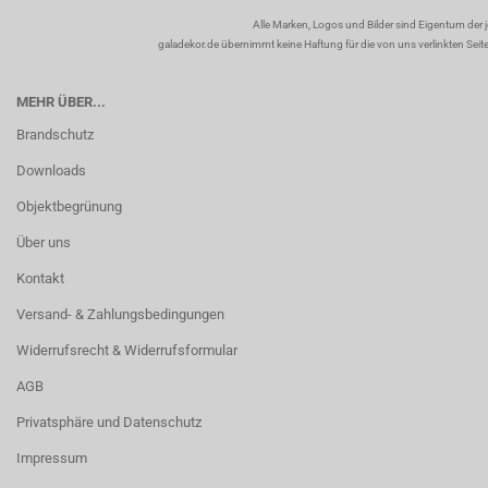
Alle Marken, Logos und Bilder sind Eigentum der 
galadekor.de übernimmt keine Haftung für die von uns verlinkten Seiten
MEHR ÜBER...
Brandschutz
Downloads
Objektbegrünung
Über uns
Kontakt
Versand- & Zahlungsbedingungen
Widerrufsrecht & Widerrufsformular
AGB
Privatsphäre und Datenschutz
Impressum