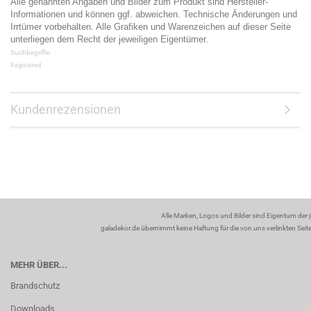
Alle genannten Angaben und Bilder zum Produkt sind Hersteller-
Informationen und können ggf. abweichen. Technische Änderungen und
Irrtümer vorbehalten. Alle Grafiken und Warenzeichen auf dieser Seite
unterliegen dem Recht der jeweiligen Eigentümer.
Suchbegriffe:
Registered
Kundenrezensionen
Alle Marken, Logos und Bilder sind Eigentum der 
galadekor.de übernimmt keine Haftung für die von uns verlinkten Seiten
MEHR ÜBER...
Brandschutz
Downloads