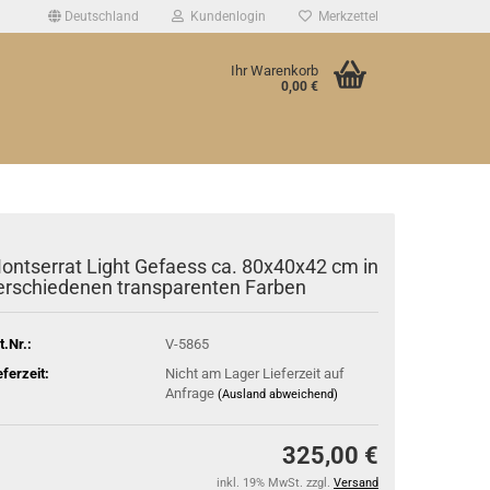
Deutschland
Kundenlogin
Merkzettel
Ihr Warenkorb
0,00 €
ontserrat Light Gefaess ca. 80x40x42 cm in
erschiedenen transparenten Farben
t.Nr.:
V-5865
eferzeit:
Nicht am Lager Lieferzeit auf
Anfrage
(Ausland abweichend)
325,00 €
inkl. 19% MwSt. zzgl.
Versand