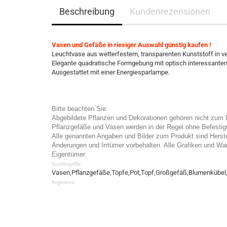
Beschreibung
Kundenrezensionen
Vasen und Gefäße in riesiger Auswahl günstig kaufen !
Leuchtvase aus wetterfestem, transparenten Kunststoff in v
Elegante quadratische Formgebung mit optisch interessanten
Ausgestattet mit einer Energiesparlampe.
Bitte beachten Sie:
Abgebildete Pflanzen und Dekorationen gehören nicht zum 
Pflanzgefäße und Vasen werden in der Regel ohne Befestigun
Alle genannten Angaben und Bilder zum Produkt sind Herst
Änderungen und Irrtümer vorbehalten. Alle Grafiken und War
Eigentümer.
Suchbegriffe:
Vasen,Pflanzgefäße,Töpfe,Pot,Topf,Großgefäß,Blumenkübel,T
Registered