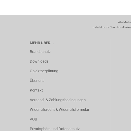
Alle Mark
galadekor.de übernimmt keine H
MEHR ÜBER...
Brandschutz
Downloads
Objektbegrünung
Über uns
Kontakt
Versand- & Zahlungsbedingungen
Widerrufsrecht & Widerrufsformular
AGB
Privatsphäre und Datenschutz