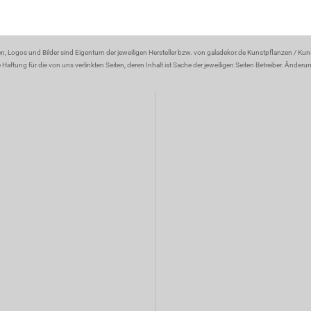
en, Logos und Bilder sind Eigentum der jeweiligen Hersteller bzw. von galadekor.de Kunstpflanzen / Ku
aftung für die von uns verlinkten Seiten, deren Inhalt ist Sache der jeweiligen Seiten Betreiber. Änder