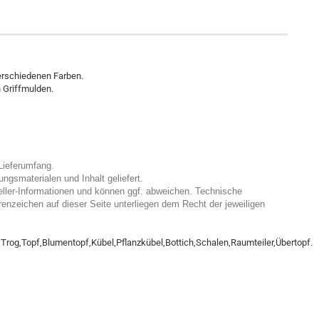
erschiedenen Farben.
 Griffmulden.
Lieferumfang.
gsmaterialen und Inhalt geliefert.
eller-Informationen und können ggf. abweichen. Technische
enzeichen auf dieser Seite unterliegen dem Recht der jeweiligen
rog,Topf,Blumentopf,Kübel,Pflanzkübel,Bottich,Schalen,Raumteiler,Übertopf.