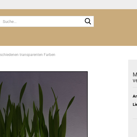
Suche...
rschiedenen transparenten Farben
M
v
Ar
Li