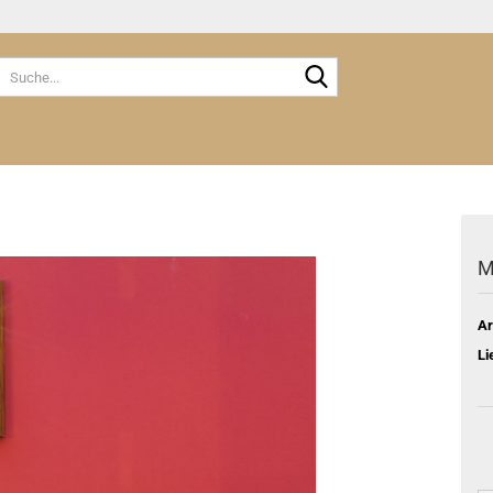
Suche...
M
Ar
Li