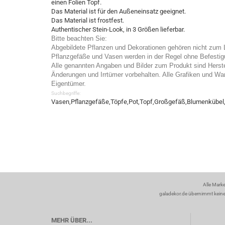
einen Folien Topf.
Das Material ist für den Außeneinsatz geeignet.
Das Material ist frostfest.
Authentischer Stein-Look, in 3 Größen lieferbar.
Bitte beachten Sie:
Abgebildete Pflanzen und Dekorationen gehören nicht zum 
Pflanzgefäße und Vasen werden in der Regel ohne Befestigun
Alle genannten Angaben und Bilder zum Produkt sind Herst
Änderungen und Irrtümer vorbehalten. Alle Grafiken und War
Eigentümer.
Suchbegriffe:
Vasen,Pflanzgefäße,Töpfe,Pot,Topf,Großgefäß,Blumenkübel,T
Alle Mark
galadekor.de übernimmt keine H
MEHR ÜBER...