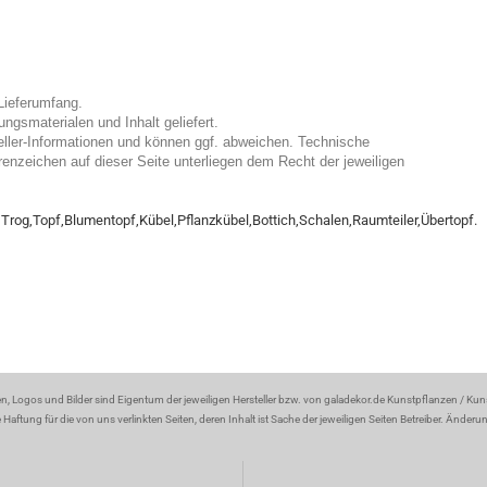
Lieferumfang.
gsmaterialen und Inhalt geliefert.
eller-Informationen und können ggf. abweichen. Technische
enzeichen auf dieser Seite unterliegen dem Recht der jeweiligen
rog,Topf,Blumentopf,Kübel,Pflanzkübel,Bottich,Schalen,Raumteiler,Übertopf.
en, Logos und Bilder sind Eigentum der jeweiligen Hersteller bzw. von galadekor.de Kunstpflanzen / Ku
aftung für die von uns verlinkten Seiten, deren Inhalt ist Sache der jeweiligen Seiten Betreiber. Änder