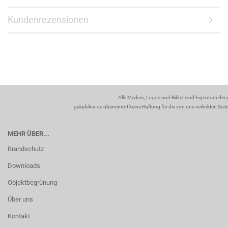
Kundenrezensionen
Alle Marken, Logos und Bilder sind Eigentum der 
galadekor.de übernimmt keine Haftung für die von uns verlinkten Seiten
MEHR ÜBER...
Brandschutz
Downloads
Objektbegrünung
Über uns
Kontakt