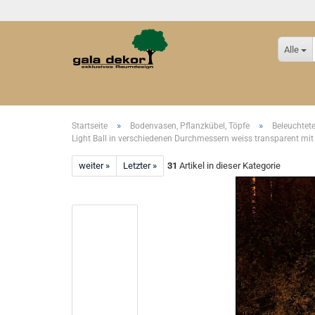
Alle
»
»
Startseite
Bodenvasen, Pflanzkübel, Töpfe
Beleuchtet
Light Ball in verschiedenen Durchmessern weiss transparent mit
weiter »
Letzter »
31
Artikel in dieser Kategorie