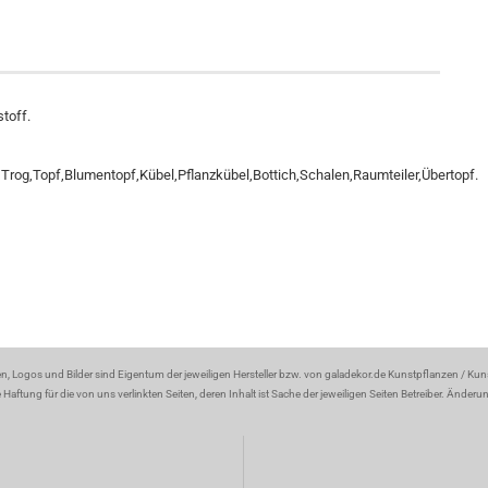
toff.
rog,Topf,Blumentopf,Kübel,Pflanzkübel,Bottich,Schalen,Raumteiler,Übertopf.
en, Logos und Bilder sind Eigentum der jeweiligen Hersteller bzw. von galadekor.de Kunstpflanzen / Ku
aftung für die von uns verlinkten Seiten, deren Inhalt ist Sache der jeweiligen Seiten Betreiber. Änder