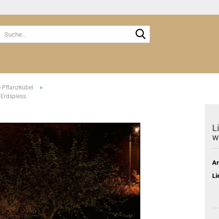
Suche...
»
e Pflanzkübel
 Erdspiess.
L
w
Ar
Li