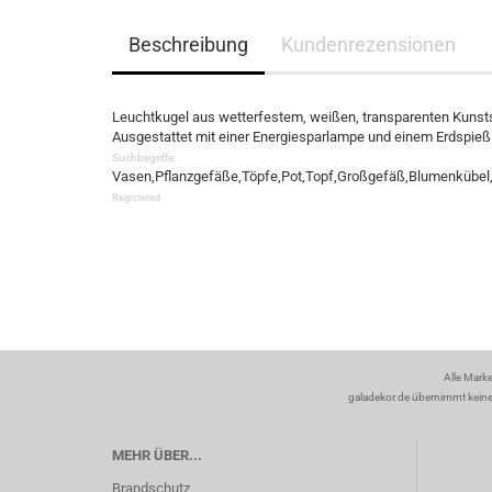
Beschreibung
Kundenrezensionen
Leuchtkugel aus wetterfestem, weißen, transparenten Kunsts
Ausgestattet mit einer Energiesparlampe und einem Erdspieß
Suchbegriffe:
Vasen,Pflanzgefäße,Töpfe,Pot,Topf,Großgefäß,Blumenkübel,T
Registered
Alle Mark
galadekor.de übernimmt keine H
MEHR ÜBER...
Brandschutz