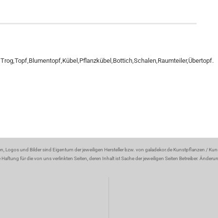
rog,Topf,Blumentopf,Kübel,Pflanzkübel,Bottich,Schalen,Raumteiler,Übertopf.
en, Logos und Bilder sind Eigentum der jeweiligen Hersteller bzw. von galadekor.de Kunstpflanzen / Ku
aftung für die von uns verlinkten Seiten, deren Inhalt ist Sache der jeweiligen Seiten Betreiber. Änder