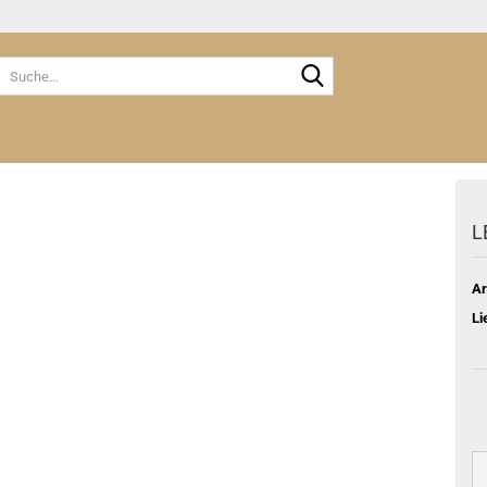
Suche...
L
Ar
Li