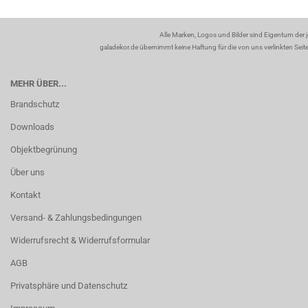
Alle Marken, Logos und Bilder sind Eigentum der 
galadekor.de übernimmt keine Haftung für die von uns verlinkten Seiten
MEHR ÜBER...
Brandschutz
Downloads
Objektbegrünung
Über uns
Kontakt
Versand- & Zahlungsbedingungen
Widerrufsrecht & Widerrufsformular
AGB
Privatsphäre und Datenschutz