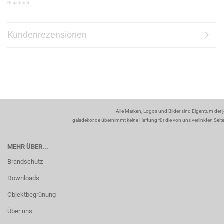
Registered
Kundenrezensionen
Alle Marken, Logos und Bilder sind Eigentum der 
galadekor.de übernimmt keine Haftung für die von uns verlinkten Seiten
MEHR ÜBER...
Brandschutz
Downloads
Objektbegrünung
Über uns