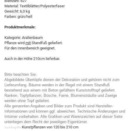
Blattzahl: 627
Material: Textilblätter/Polyesterfaser
Gewicht: 6,0 kg
Farben: grün/hell
Produktmerkmale:
Kategorie: Aralienbaum
Pflanze wird
mit
Standfuß geliefert.
Für den Innenbereich geeignet.
Auch in der Höhe 210cm lieferbar.
Bitte beachten Sie:
Abgebildete Übertöpfe dienen der Dekoration und gehören nicht zum
Lieferumfang. Bäume werden in der Regel mit einem Standfuß
bestehend aus einem mit Beton gefülltem Kunststofftopf geliefert.
Ranken, Topfpflanzen, Büsche, Farne, Blumensträuße und Zweige
werden ohne Topf geliefert.
Alle genannten Angaben und Bilder zum Produkt sind Hersteller-
Informationen und können ggf. abweichen. Technische Änderungen und
Irrtümer vorbehalten. Alle Grafiken und Warenzeichen auf dieser Seite
unterliegen dem Recht der jeweiligen Eigentümer.
Kunstpflanzen von 120 bis 210 cm
Suchbegriffe: