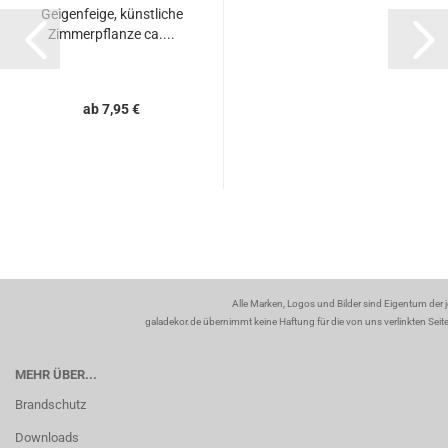
Geigenfeige, künstliche
Zimmerpflanze ca....
ab 7,95 €
Alle Marken, Logos und Bilder sind Eigentum der 
galadekor.de übernimmt keine Haftung für die von uns verlinkten Seiten
MEHR ÜBER...
Brandschutz
Downloads