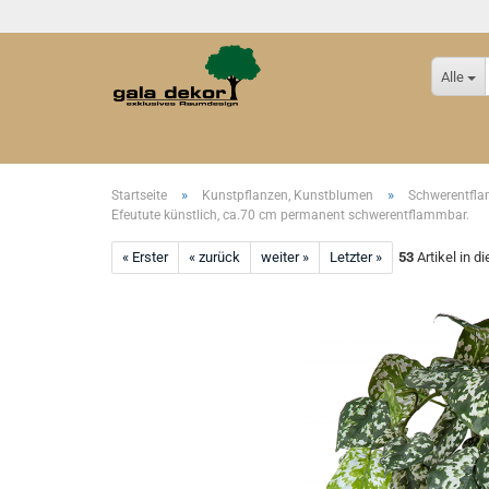
Alle
»
»
Startseite
Kunstpflanzen, Kunstblumen
Schwerentfl
Efeutute künstlich, ca.70 cm permanent schwerentflammbar.
« Erster
« zurück
weiter »
Letzter »
53
Artikel in d