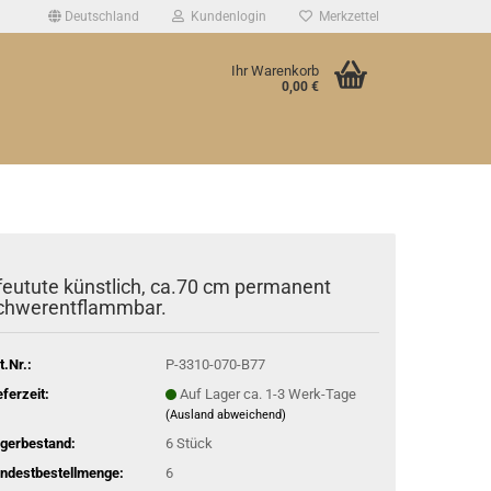
Deutschland
Kundenlogin
Merkzettel
Ihr Warenkorb
0,00 €
feutute künstlich, ca.70 cm permanent
chwerentflammbar.
t.Nr.:
P-3310-070-B77
eferzeit:
Auf Lager ca. 1-3 Werk-Tage
(Ausland abweichend)
gerbestand:
6
Stück
ndestbestellmenge:
6