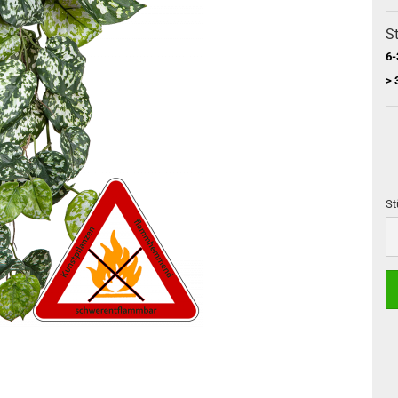
St
6-
> 
St
St