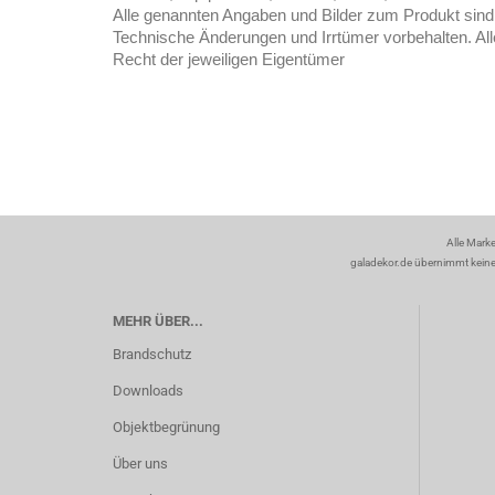
Alle genannten Angaben und Bilder zum Produkt sind 
Technische Änderungen und Irrtümer vorbehalten. All
Recht der jeweiligen Eigentümer
Alle Mark
galadekor.de übernimmt keine H
MEHR ÜBER...
Brandschutz
Downloads
Objektbegrünung
Über uns