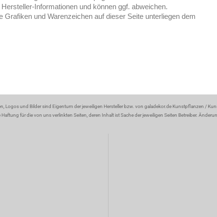
Hersteller-Informationen und können ggf. abweichen.
e Grafiken und Warenzeichen auf dieser Seite unterliegen dem
en, Logos und Bilder sind Eigentum der jeweiligen Hersteller bzw. von galadekor.de Kunstpflanzen / Ku
aftung für die von uns verlinkten Seiten, deren Inhalt ist Sache der jeweiligen Seiten Betreiber. Änder