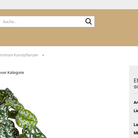
Suche...
»
ammbare Kunstpflanzen
ieser Kategorie
E
s
Ar
Li
La
Mi