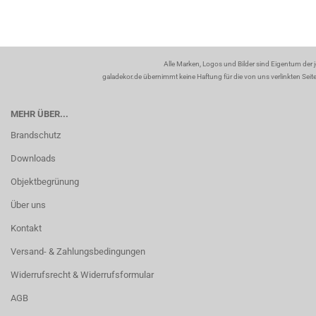
Alle Marken, Logos und Bilder sind Eigentum der 
galadekor.de übernimmt keine Haftung für die von uns verlinkten Seiten
MEHR ÜBER...
Brandschutz
Downloads
Objektbegrünung
Über uns
Kontakt
Versand- & Zahlungsbedingungen
Widerrufsrecht & Widerrufsformular
AGB