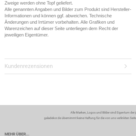
Zweige werden ohne Topf geliefert.
Alle genannten Angaben und Bilder zum Produkt sind Hersteller-
Informationen und können ggf. abweichen. Technische
Änderungen und Irrtümer vorbehalten. Alle Grafiken und
Warenzeichen auf dieser Seite unterliegen dem Recht der
jeweiligen Eigentümer.
Kundenrezensionen
Alle Marken, Logos und Bilder sind Eigentum der 
galadekor.de übernimmt keine Haftung für die von uns verlinkten Seiten
MEHR ÜBER...