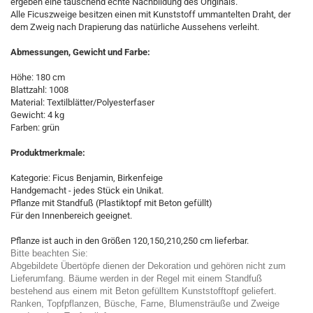
ergeben eine täuschend echte Nachbildung des Originals.
Alle Ficuszweige besitzen einen mit Kunststoff ummantelten Draht, der
dem Zweig nach Drapierung das natürliche Aussehens verleiht.
Abmessungen, Gewicht und Farbe:
Höhe: 180 cm
Blattzahl: 1008
Material: Textilblätter/Polyesterfaser
Gewicht: 4 kg
Farben: grün
Produktmerkmale:
Kategorie: Ficus Benjamin, Birkenfeige
Handgemacht - jedes Stück ein Unikat.
Pflanze mit Standfuß (Plastiktopf mit Beton gefüllt)
Für den Innenbereich geeignet.
Pflanze ist auch in den Größen 120,150,210,250 cm lieferbar.
Bitte beachten Sie:
Abgebildete Übertöpfe dienen der Dekoration und gehören nicht zum
Lieferumfang. Bäume werden in der Regel mit einem Standfuß
bestehend aus einem mit Beton gefülltem Kunststofftopf geliefert.
Ranken, Topfpflanzen, Büsche, Farne, Blumensträuße und Zweige