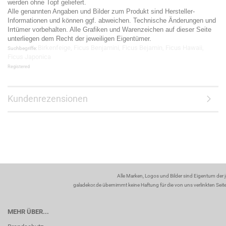
werden ohne Topf geliefert.
Alle genannten Angaben und Bilder zum Produkt sind Hersteller-
Informationen und können ggf. abweichen. Technische Änderungen und
Irrtümer vorbehalten. Alle Grafiken und Warenzeichen auf dieser Seite
unterliegen dem Recht der jeweiligen Eigentümer.
Birkenfeige, Ficus Benjamini, Ficus Bejamin, Ficus Hawaii,
Suchbegriffe:
Ficus Japonica
Registered
Kundenrezensionen
Alle Marken, Logos und Bilder sind Eigentum der 
galadekor.de übernimmt keine Haftung für die von uns verlinkten Seiten
MEHR ÜBER...