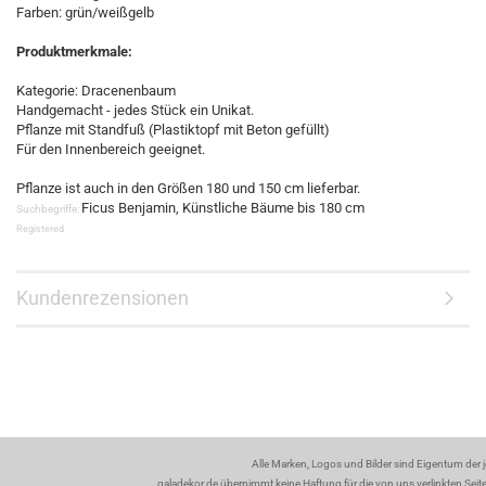
Farben: grün/weißgelb
Produktmerkmale:
Kategorie: Dracenenbaum
Handgemacht - jedes Stück ein Unikat.
Pflanze mit Standfuß (Plastiktopf mit Beton gefüllt)
Für den Innenbereich geeignet.
Pflanze ist auch in den Größen 180 und 150 cm lieferbar.
Ficus Benjamin, Künstliche Bäume bis 180 cm
Suchbegriffe:
Registered
Kundenrezensionen
Alle Marken, Logos und Bilder sind Eigentum der 
galadekor.de übernimmt keine Haftung für die von uns verlinkten Seiten