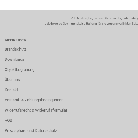
Alle Marken, Logos und Bilder sind Eigentum der 
galadekor.de übernimmt keine Haftung für die von uns verlinkten Seiten
MEHR ÜBER...
Brandschutz
Downloads
Objektbegrünung
Über uns
Kontakt
Versand- & Zahlungsbedingungen
Widerrufsrecht & Widerrufsformular
AGB
Privatsphäre und Datenschutz