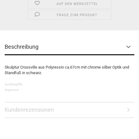
AUF DEN MERKZETTEL
FRAGE ZUM PRODUKT
Beschreibung
Skulptur Crossville aus Polyressin ca.67cm mit chrome silber Optik und
Standfuß in schwarz.
Suchbegriffe:
Registered
Kundenrezensionen