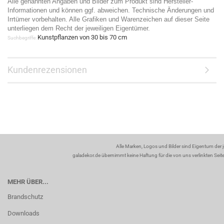
Alle genannten Angaben und Bilder zum Produkt sind Hersteller-
Informationen und können ggf. abweichen. Technische Änderungen und
Irrtümer vorbehalten. Alle Grafiken und Warenzeichen auf dieser Seite
unterliegen dem Recht der jeweiligen Eigentümer.
Kunstpflanzen von 30 bis 70 cm
Suchbegriffe:
Kundenrezensionen
Alle Marken, Logos und Bilder sind Eigentum der 
galadekor.de übernimmt keine Haftung für die von uns verlinkten Seiten
MEHR ÜBER...
Brandschutz
Downloads