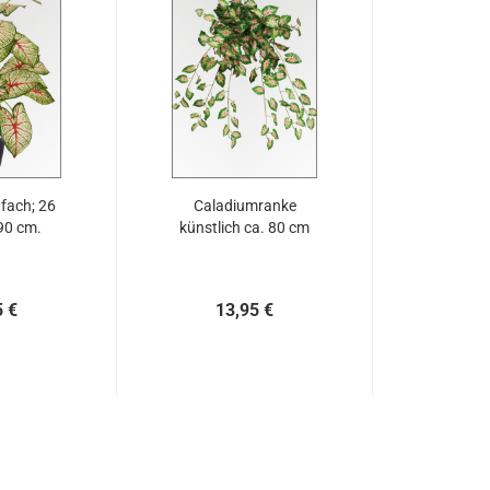
fach; 26
Caladiumranke
.90 cm.
künstlich ca. 80 cm
5 €
13,95 €