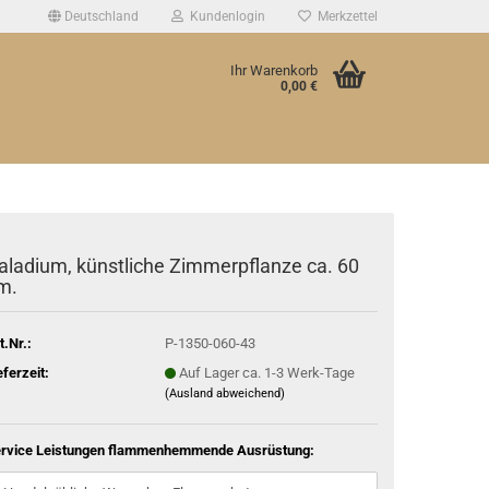
Deutschland
Kundenlogin
Merkzettel
Ihr Warenkorb
0,00 €
aladium, künstliche Zimmerpflanze ca. 60
m.
t.Nr.:
P-1350-060-43
eferzeit:
Auf Lager ca. 1-3 Werk-Tage
(Ausland abweichend)
rvice Leistungen flammenhemmende Ausrüstung: