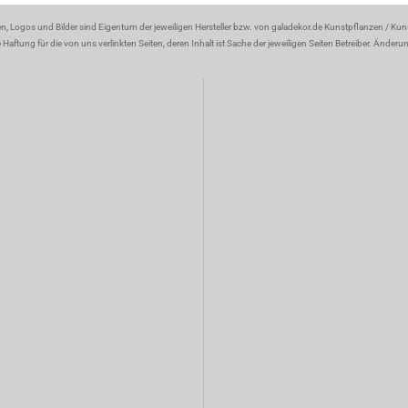
en, Logos und Bilder sind Eigentum der jeweiligen Hersteller bzw. von galadekor.de Kunstpflanzen / Ku
aftung für die von uns verlinkten Seiten, deren Inhalt ist Sache der jeweiligen Seiten Betreiber. Änder