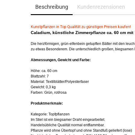
Beschreibung
Kundenrezensionen
Kunstpflanzen in Top Qualität zu günstigen Preisen kaufen!
Caladium, künstliche Zimmerpflanze ca. 60 cm mit 
Die herzförmigen, grün-elfenbein getupften Bätter mit den le
zu etwas Besonderem. Die unterschiedlich großen, biegsamen Blät
Abmessungen, Gewicht und Farbe:
Höhe: ca. 60 cm
Blattzahl: 7
Material: Textilblätter/Polyesterfaser
Gewicht: 0,3 kg
Farben: Grün, rot/rosa
Produktmerkmale:
Kategorie: Topfpflanzen
Im Stiel ist ein biegsamer Draht eingearbeitet.
Handelsübliche Qualität normal entflammbar.
Pflanze wird ohne Übertopf und ohne Standfuß geliefert (lose)