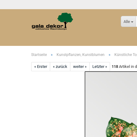
Alle
»
»
Startseite
Kunstpflanzen, Kunstblumen
Künstliche T
« Erster
« zurück
weiter »
Letzter »
118
Artikel in 