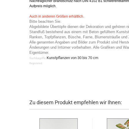
Nachträglicher Brandschutz nach DIN 4102 B1 schwerentflam
Aufpreis möglich.
Auch in anderen Größen erhältlich.
Bitte beachten Sie:
Abgebildete Übertöpfe dienen der Dekoration und gehören 
Standfuß bestehend aus einem mit Beton gefülltem Kunststof
Ranken, Topfpflanzen, Büsche, Farne, Blumensträuße und Z
Alle genannten Angaben und Bilder zum Produkt sind Herst
Änderungen und Irrtümer vorbehalten. Alle Grafiken und War
Eigentümer.
Kunstpflanzen von 30 bis 70 cm
Suchbegriffe:
Registered
Zu diesem Produkt empfehlen wir Ihnen: