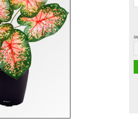
St
St