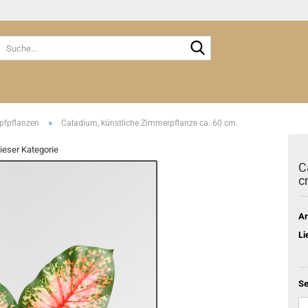
Suche...
»
opfpflanzen
Caladium, künstliche Zimmerpflanze ca. 60 cm.
dieser Kategorie
C
c
Ar
Li
Se