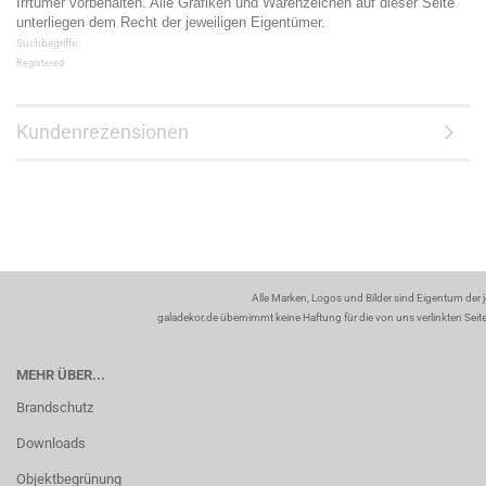
Irrtümer vorbehalten. Alle Grafiken und Warenzeichen auf dieser Seite
unterliegen dem Recht der jeweiligen Eigentümer.
Suchbegriffe:
Registered
Kundenrezensionen
Alle Marken, Logos und Bilder sind Eigentum der 
galadekor.de übernimmt keine Haftung für die von uns verlinkten Seiten
MEHR ÜBER...
Brandschutz
Downloads
Objektbegrünung