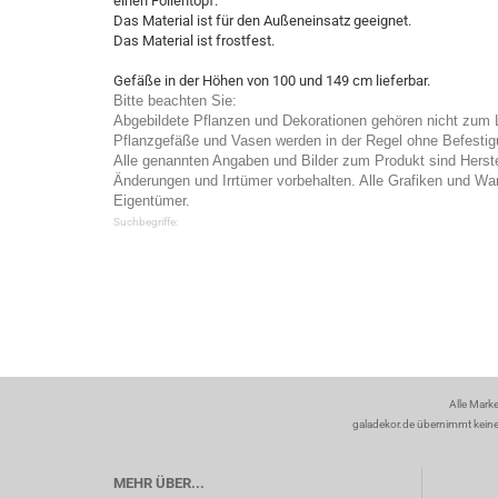
einen Folientopf.
Das Material ist für den Außeneinsatz geeignet.
Das Material ist frostfest.
Gefäße in der Höhen von 100 und 149 cm lieferbar.
Bitte beachten Sie:
Abgebildete Pflanzen und Dekorationen gehören nicht zum 
Pflanzgefäße und Vasen werden in der Regel ohne Befestigun
Alle genannten Angaben und Bilder zum Produkt sind Herst
Änderungen und Irrtümer vorbehalten. Alle Grafiken und War
Eigentümer.
Suchbegriffe:
Alle Mark
galadekor.de übernimmt keine H
MEHR ÜBER...