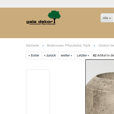
Alle
»
»
Startseite
Bodenvasen, Pflanzkübel, Töpfe
Outdoor Ge
« Erster
« zurück
weiter »
Letzter »
62
Artikel in d