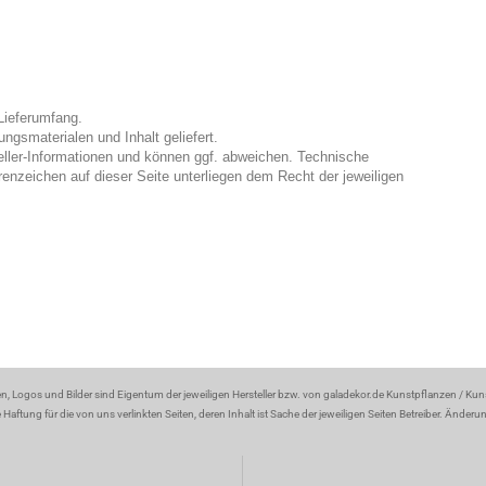
Lieferumfang.
gsmaterialen und Inhalt geliefert.
eller-Informationen und können ggf. abweichen. Technische
enzeichen auf dieser Seite unterliegen dem Recht der jeweiligen
en, Logos und Bilder sind Eigentum der jeweiligen Hersteller bzw. von galadekor.de Kunstpflanzen / Ku
aftung für die von uns verlinkten Seiten, deren Inhalt ist Sache der jeweiligen Seiten Betreiber. Änder