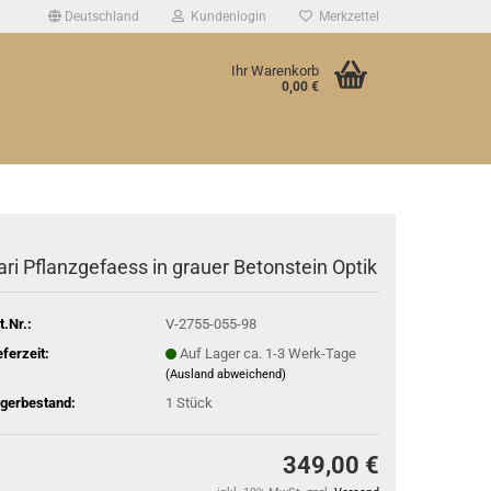
Deutschland
Kundenlogin
Merkzettel
Ihr Warenkorb
0,00 €
ari Pflanzgefaess in grauer Betonstein Optik
t.Nr.:
V-2755-055-98
eferzeit:
Auf Lager ca. 1-3 Werk-Tage
(Ausland abweichend)
gerbestand:
1
Stück
349,00 €