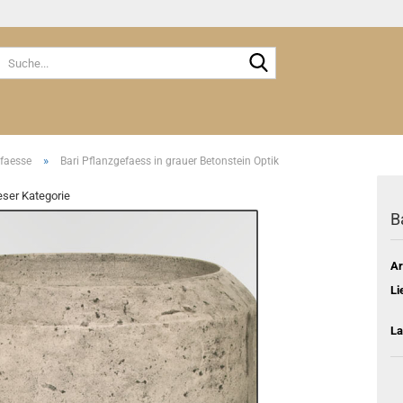
Suche...
»
faesse
Bari Pflanzgefaess in grauer Betonstein Optik
ieser Kategorie
B
Ar
Li
La