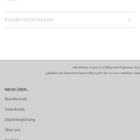
Kundenrezensionen
Alle Marken, Logos und Bilder sind Eigentum der 
galadekor.de übernimmt keine Haftung für die von uns verlinkten Seiten
MEHR ÜBER...
Brandschutz
Downloads
Objektbegrünung
Über uns