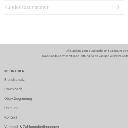
Kundenrezensionen
Alle Marken, Logos und Bilder sind Eigentum der 
galadekor.de übernimmt keine Haftung für die von uns verlinkten Seiten
MEHR ÜBER...
Brandschutz
Downloads
Objektbegrünung
Über uns
Kontakt
Versand- & Zahlungsbedingungen