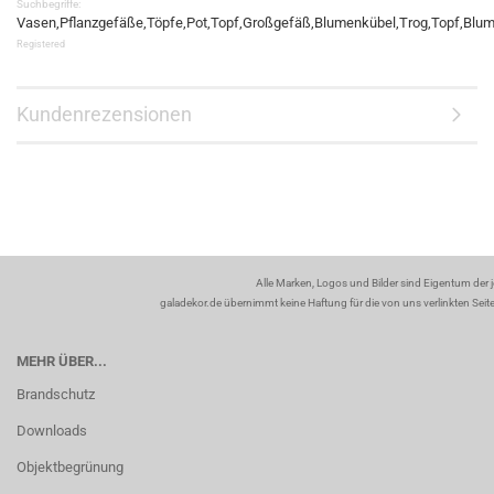
Suchbegriffe:
Vasen,Pflanzgefäße,Töpfe,Pot,Topf,Großgefäß,Blumenkübel,Trog,Topf,Blumen
Registered
Kundenrezensionen
Alle Marken, Logos und Bilder sind Eigentum der 
galadekor.de übernimmt keine Haftung für die von uns verlinkten Seiten
MEHR ÜBER...
Brandschutz
Downloads
Objektbegrünung