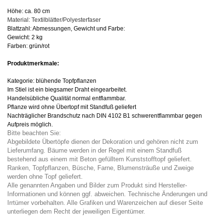
Höhe: ca. 80 cm
Material: Textilblätter/Polyesterfaser
Blattzahl: Abmessungen, Gewicht und Farbe:
Gewicht: 2 kg
Farben: grün/rot
Produktmerkmale:
Kategorie: blühende Topfpflanzen
Im Stiel ist ein biegsamer Draht eingearbeitet.
Handelsübliche Qualität normal entflammbar.
Pflanze wird ohne Übertopf mit Standfuß geliefert
Nachträglicher Brandschutz nach DIN 4102 B1 schwerentflammbar gegen
Aufpreis möglich.
Bitte beachten Sie:
Abgebildete Übertöpfe dienen der Dekoration und gehören nicht zum
Lieferumfang. Bäume werden in der Regel mit einem Standfuß
bestehend aus einem mit Beton gefülltem Kunststofftopf geliefert.
Ranken, Topfpflanzen, Büsche, Farne, Blumensträuße und Zweige
werden ohne Topf geliefert.
Alle genannten Angaben und Bilder zum Produkt sind Hersteller-
Informationen und können ggf. abweichen. Technische Änderungen und
Irrtümer vorbehalten. Alle Grafiken und Warenzeichen auf dieser Seite
unterliegen dem Recht der jeweiligen Eigentümer.