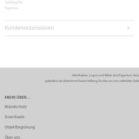
Suchbegriffe:
Registered
Kundenrezensionen
Alle Marken, Logos und Bilder sind Eigentum der 
galadekor.de übernimmt keine Haftung für die von uns verlinkten Seiten
MEHR ÜBER...
Brandschutz
Downloads
Objektbegrünung
Über uns