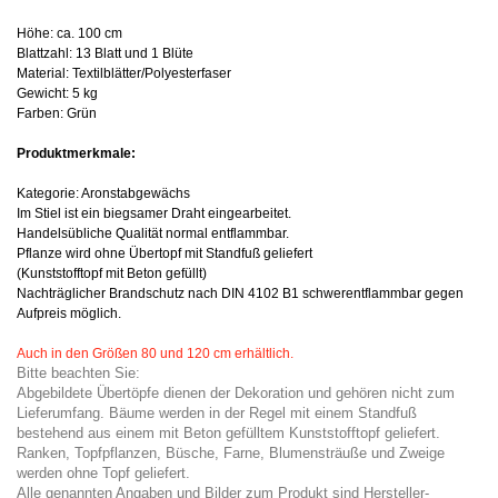
Höhe: ca. 100 cm
Blattzahl: 13 Blatt und 1 Blüte
Material: Textilblätter/Polyesterfaser
Gewicht: 5 kg
Farben: Grün
Produktmerkmale:
Kategorie: Aronstabgewächs
Im Stiel ist ein biegsamer Draht eingearbeitet.
Handelsübliche Qualität normal entflammbar.
Pflanze wird ohne Übertopf mit Standfuß geliefert
(Kunststofftopf mit Beton gefüllt)
Nachträglicher Brandschutz nach DIN 4102 B1 schwerentflammbar gegen
Aufpreis möglich.
Auch in den Größen 80 und 120 cm erhältlich.
Bitte beachten Sie:
Abgebildete Übertöpfe dienen der Dekoration und gehören nicht zum
Lieferumfang. Bäume werden in der Regel mit einem Standfuß
bestehend aus einem mit Beton gefülltem Kunststofftopf geliefert.
Ranken, Topfpflanzen, Büsche, Farne, Blumensträuße und Zweige
werden ohne Topf geliefert.
Alle genannten Angaben und Bilder zum Produkt sind Hersteller-