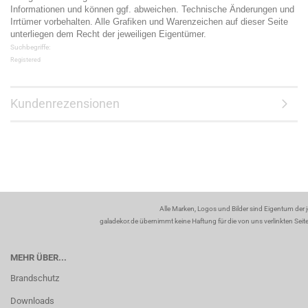
Informationen und können ggf. abweichen. Technische Änderungen und
Irrtümer vorbehalten. Alle Grafiken und Warenzeichen auf dieser Seite
unterliegen dem Recht der jeweiligen Eigentümer.
Suchbegriffe:
Registered
Kundenrezensionen
Alle Marken, Logos und Bilder sind Eigentum der 
galadekor.de übernimmt keine Haftung für die von uns verlinkten Seiten
MEHR ÜBER...
Brandschutz
Downloads