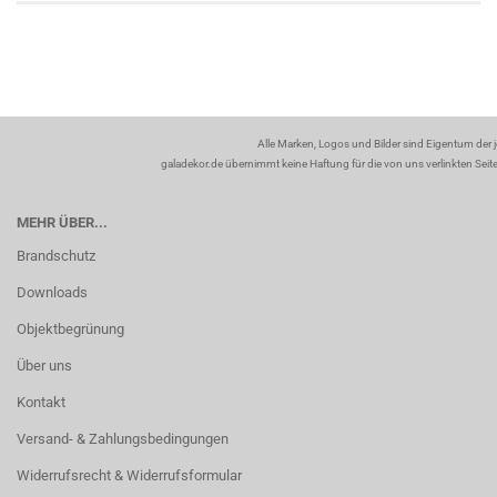
Alle Marken, Logos und Bilder sind Eigentum der 
galadekor.de übernimmt keine Haftung für die von uns verlinkten Seiten
MEHR ÜBER...
Brandschutz
Downloads
Objektbegrünung
Über uns
Kontakt
Versand- & Zahlungsbedingungen
Widerrufsrecht & Widerrufsformular