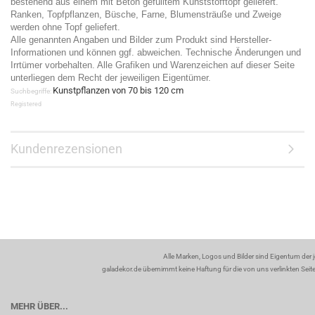
bestehend aus einem mit Beton gefülltem Kunststofftopf geliefert.
Ranken, Topfpflanzen, Büsche, Farne, Blumensträuße und Zweige
werden ohne Topf geliefert.
Alle genannten Angaben und Bilder zum Produkt sind Hersteller-
Informationen und können ggf. abweichen. Technische Änderungen und
Irrtümer vorbehalten. Alle Grafiken und Warenzeichen auf dieser Seite
unterliegen dem Recht der jeweiligen Eigentümer.
Kunstpflanzen von 70 bis 120 cm
Suchbegriffe:
Registered
Kundenrezensionen
Alle Marken, Logos und Bilder sind Eigentum der 
galadekor.de übernimmt keine Haftung für die von uns verlinkten Seiten
MEHR ÜBER...